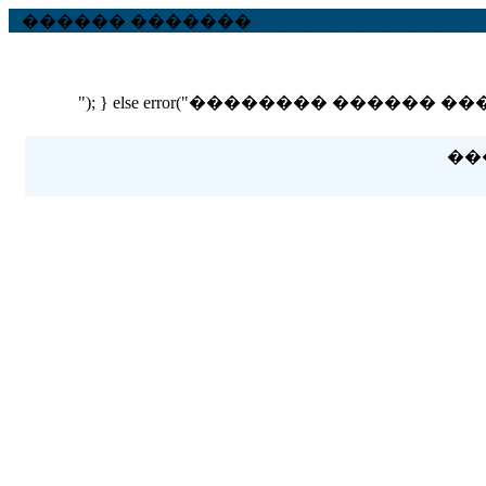
������ �������
"); } else error("�������� ������ ��� ������
��