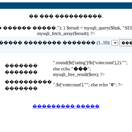
�� ��� ����������.
 �����."); } $result = mysqli_query($link, "SELECT nam
mysqli_fetch_array($result); ?>
����� �������� ������� (1..10):
".round($r['rating']/$r['votecount'],2)."";
�������
else echo "
���
";
�������
mysqli_free_result($res); ?>
����������
".$r['votecount'].""; else echo "
0
"; ?>
�������
��������� �����