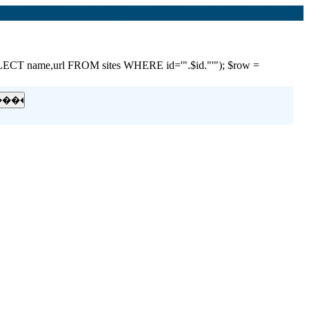
e,url FROM sites WHERE id='".$id."'"); $row =