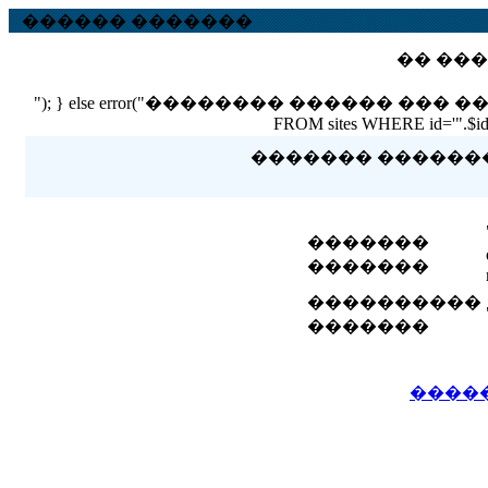
������ �������
�� ���
"); } else error("�������� ������ ��� ������ �
FROM sites WHERE id='".$id."'
������� �������� 
�������
�������
����������
�������
����