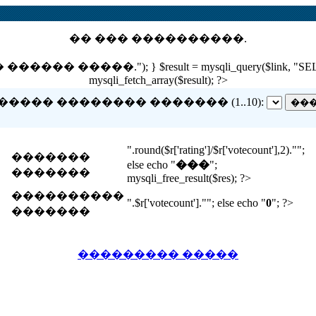
�� ��� ����������.
 �����."); } $result = mysqli_query($link, "SELECT nam
mysqli_fetch_array($result); ?>
����� �������� ������� (1..10):
".round($r['rating']/$r['votecount'],2)."";
�������
else echo "
���
";
�������
mysqli_free_result($res); ?>
����������
".$r['votecount'].""; else echo "
0
"; ?>
�������
��������� �����