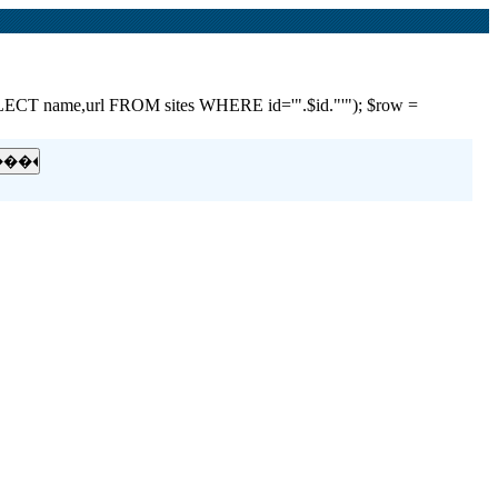
e,url FROM sites WHERE id='".$id."'"); $row =