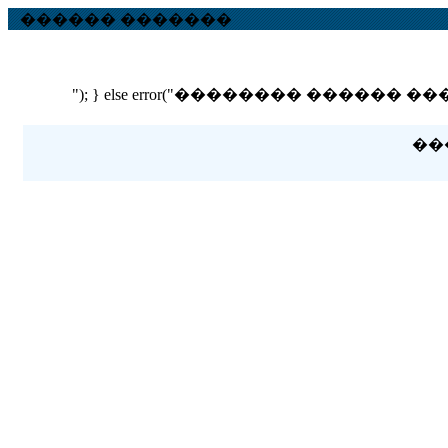
������ �������
"); } else error("�������� ������ ��� ������
��