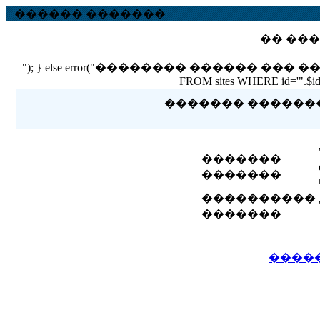
������ �������
�� ���
"); } else error("�������� ������ ��� ������ �
FROM sites WHERE id='".$id."'
������� �������� 
�������
�������
����������
�������
����