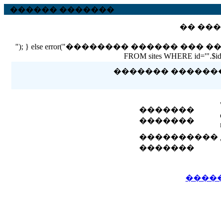
������ �������
�� ���
"); } else error("�������� ������ ��� ������ �
FROM sites WHERE id='".$id."'
������� �������� 
�������
�������
����������
�������
����