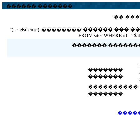
������ �������
�� ���
"); } else error("�������� ������ ��� ������ �
FROM sites WHERE id='".$id."'
������� �������� 
�������
�������
����������
�������
����