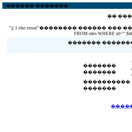
������ �������
�� ���
"); } else error("�������� ������ ��� ������ �
FROM sites WHERE id='".$id."'
������� �������� 
�������
�������
����������
�������
����