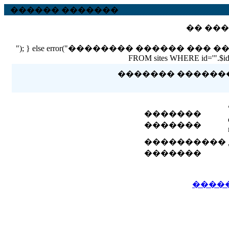
������ �������
�� ���
"); } else error("�������� ������ ��� ������ �
FROM sites WHERE id='".$id."'
������� �������� 
�������
�������
����������
�������
����