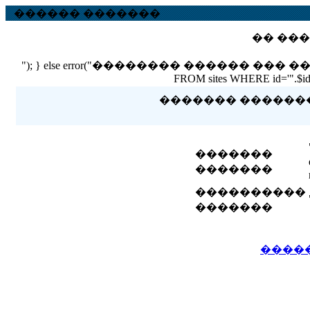
������ �������
�� ���
"); } else error("�������� ������ ��� ������ �
FROM sites WHERE id='".$id."'
������� �������� 
�������
�������
����������
�������
����