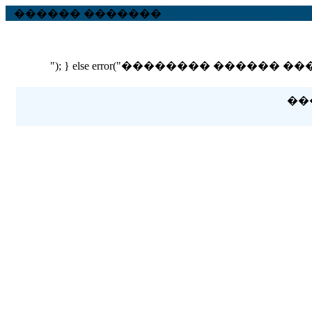
������ �������
"); } else error("�������� ������ ��� ������
��