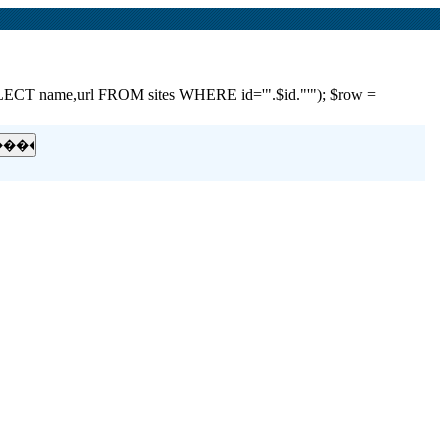
e,url FROM sites WHERE id='".$id."'"); $row =