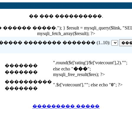
�� ��� ����������.
 �����."); } $result = mysqli_query($link, "SELECT nam
mysqli_fetch_array($result); ?>
����� �������� ������� (1..10):
".round($r['rating']/$r['votecount'],2)."";
�������
else echo "
���
";
�������
mysqli_free_result($res); ?>
����������
".$r['votecount'].""; else echo "
0
"; ?>
�������
��������� �����