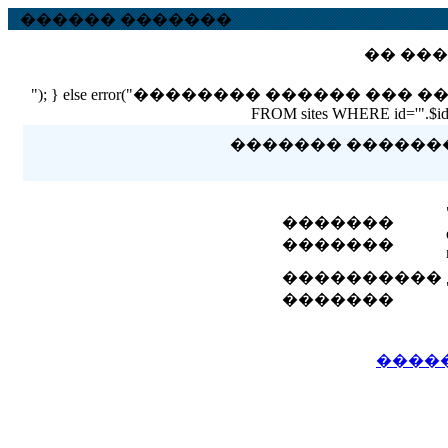
������ �������
�� ���
"); } else error("�������� ������ ��� ������ �
FROM sites WHERE id='".$id."'
������� �������� 
�������
�������
����������
�������
����