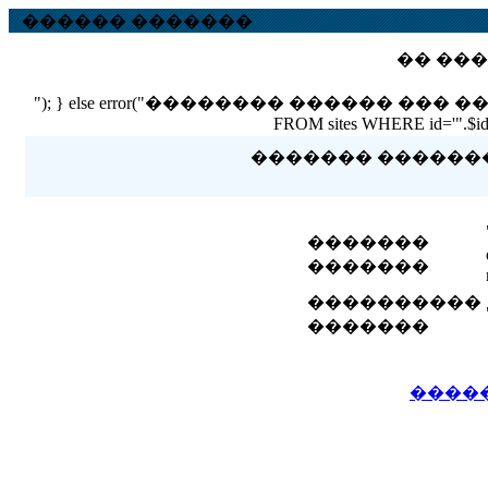
������ �������
�� ���
"); } else error("�������� ������ ��� ������ �
FROM sites WHERE id='".$id."'
������� �������� 
�������
�������
����������
�������
����