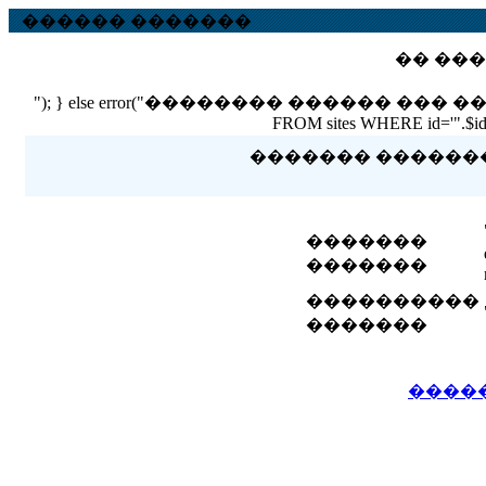
������ �������
�� ���
"); } else error("�������� ������ ��� ������ �
FROM sites WHERE id='".$id."'
������� �������� 
�������
�������
����������
�������
����