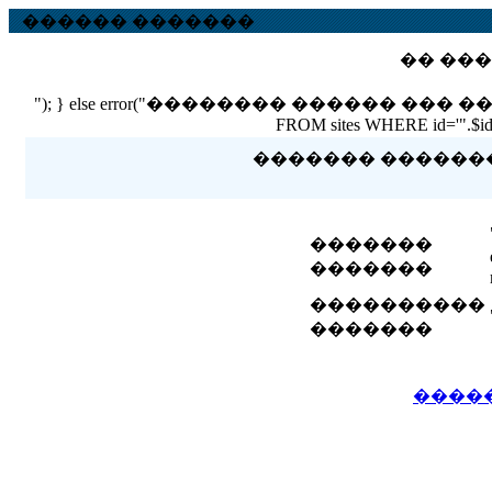
������ �������
�� ���
"); } else error("�������� ������ ��� ������ �
FROM sites WHERE id='".$id."'
������� �������� 
�������
�������
����������
�������
����