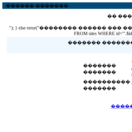
������ �������
�� ���
"); } else error("�������� ������ ��� ������ �
FROM sites WHERE id='".$id."'
������� �������� 
�������
�������
����������
�������
����