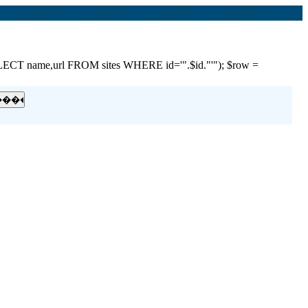
e,url FROM sites WHERE id='".$id."'"); $row =