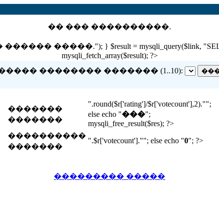
�� ��� ����������.
 �����."); } $result = mysqli_query($link, "SELECT nam
mysqli_fetch_array($result); ?>
����� �������� ������� (1..10):
".round($r['rating']/$r['votecount'],2)."";
�������
else echo "
���
";
�������
mysqli_free_result($res); ?>
����������
".$r['votecount'].""; else echo "
0
"; ?>
�������
��������� �����