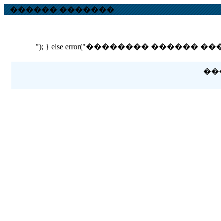
������ �������
"); } else error("�������� ������ ��� ������
��