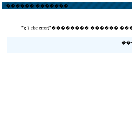
������ �������
"); } else error("�������� ������ ��� ������
��