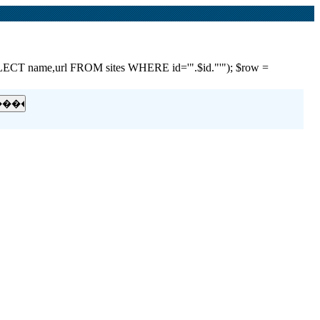
e,url FROM sites WHERE id='".$id."'"); $row =