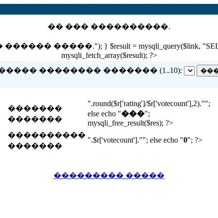
�� ��� ����������.
 �����."); } $result = mysqli_query($link, "SELECT nam
mysqli_fetch_array($result); ?>
����� �������� ������� (1..10):
".round($r['rating']/$r['votecount'],2)."";
�������
else echo "
���
";
�������
mysqli_free_result($res); ?>
����������
".$r['votecount'].""; else echo "
0
"; ?>
�������
��������� �����