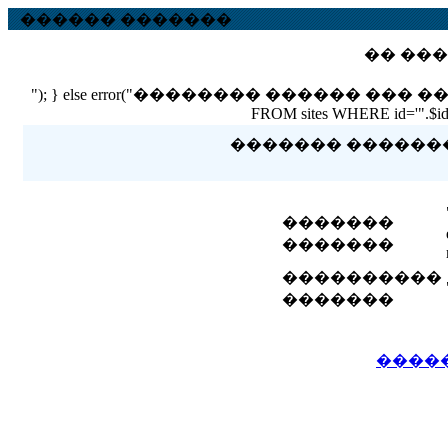
������ �������
�� ���
"); } else error("�������� ������ ��� ������ �
FROM sites WHERE id='".$id."'
������� �������� 
�������
�������
����������
�������
����