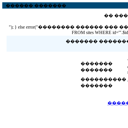
������ �������
�� ���
"); } else error("�������� ������ ��� ������ �
FROM sites WHERE id='".$id."'
������� �������� 
�������
�������
����������
�������
����