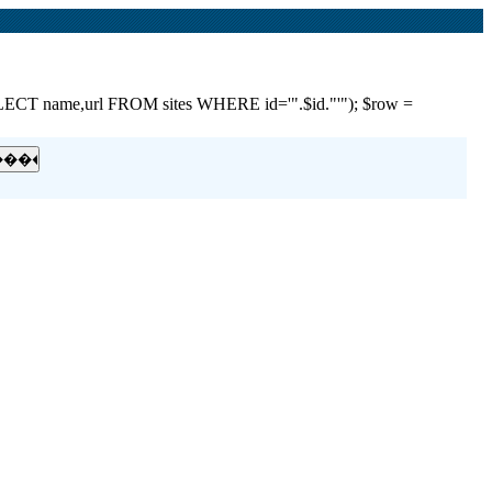
e,url FROM sites WHERE id='".$id."'"); $row =