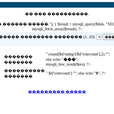
�� ��� ����������.
 �����."); } $result = mysqli_query($link, "SELECT nam
mysqli_fetch_array($result); ?>
����� �������� ������� (1..10):
".round($r['rating']/$r['votecount'],2)."";
�������
else echo "
���
";
�������
mysqli_free_result($res); ?>
����������
".$r['votecount'].""; else echo "
0
"; ?>
�������
��������� �����