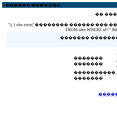
������ �������
�� ���
"); } else error("�������� ������ ��� ������ �
FROM sites WHERE id='".$id."'
������� �������� 
�������
�������
����������
�������
����