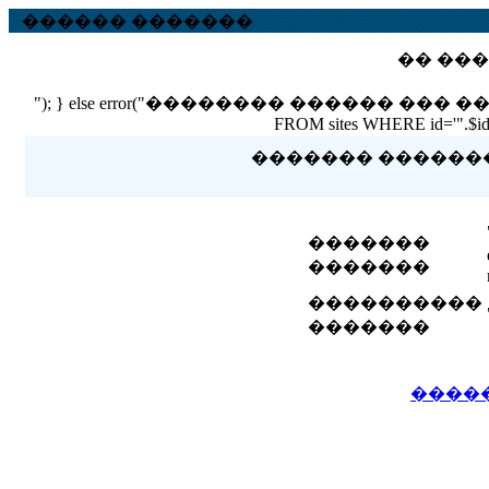
������ �������
�� ���
"); } else error("�������� ������ ��� ������ �
FROM sites WHERE id='".$id."'
������� �������� 
�������
�������
����������
�������
����