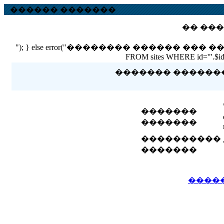
������ �������
�� ���
"); } else error("�������� ������ ��� ������ �
FROM sites WHERE id='".$id."'
������� �������� 
�������
�������
����������
�������
����