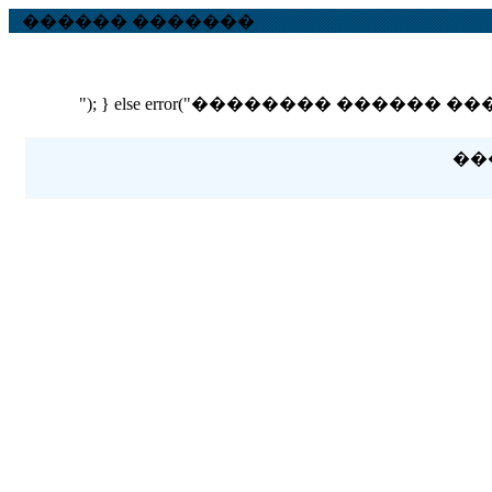
������ �������
"); } else error("�������� ������ ��� ������
��