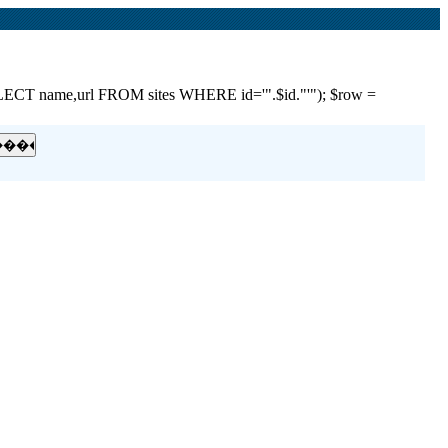
e,url FROM sites WHERE id='".$id."'"); $row =