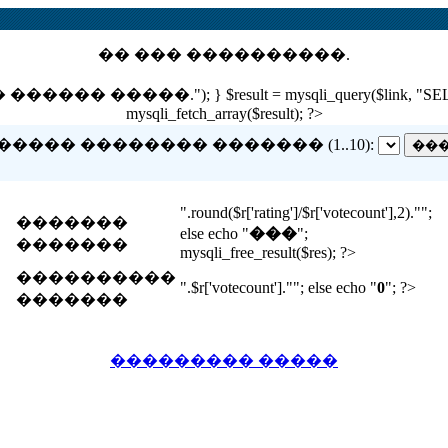
�� ��� ����������.
 �����."); } $result = mysqli_query($link, "SELECT nam
mysqli_fetch_array($result); ?>
����� �������� ������� (1..10):
".round($r['rating']/$r['votecount'],2)."";
�������
else echo "
���
";
�������
mysqli_free_result($res); ?>
����������
".$r['votecount'].""; else echo "
0
"; ?>
�������
��������� �����