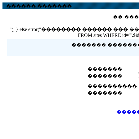
������ �������
�� ���
"); } else error("�������� ������ ��� ������ �
FROM sites WHERE id='".$id."'
������� �������� 
�������
�������
����������
�������
����