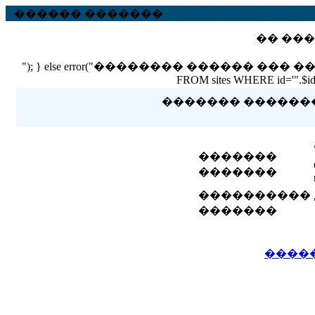
������ �������
�� ���
"); } else error("�������� ������ ��� ������ �
FROM sites WHERE id='".$id."'
������� �������� 
�������
�������
����������
�������
����