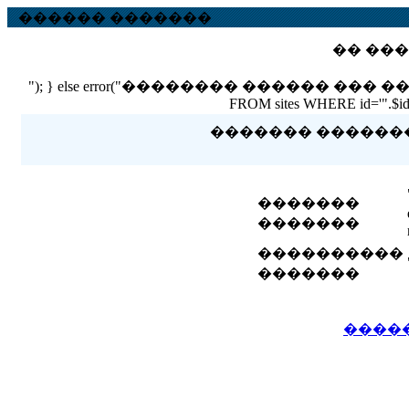
������ �������
�� ���
"); } else error("�������� ������ ��� ������ �
FROM sites WHERE id='".$id."'
������� �������� 
�������
�������
����������
�������
����