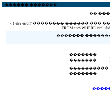
������ �������
�� ���
"); } else error("�������� ������ ��� ������ �
FROM sites WHERE id='".$id."'
������� �������� 
�������
�������
����������
�������
����