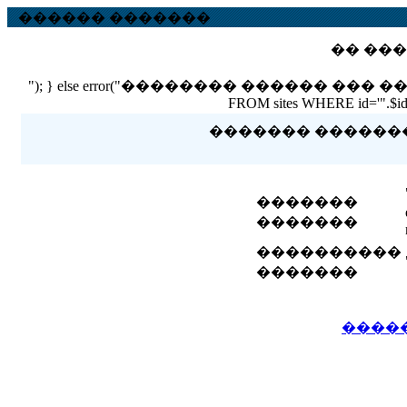
������ �������
�� ���
"); } else error("�������� ������ ��� ������ �
FROM sites WHERE id='".$id."'
������� �������� 
�������
�������
����������
�������
����