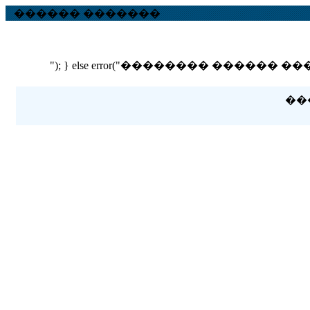
������ �������
"); } else error("�������� ������ ��� ������
��