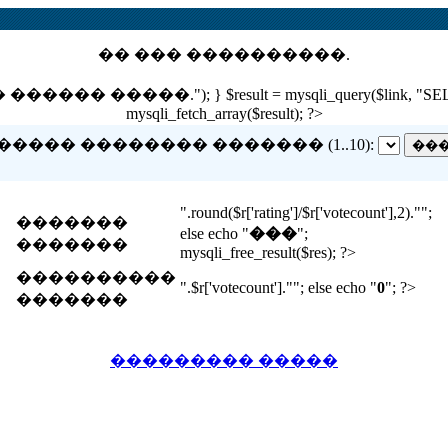
�� ��� ����������.
 �����."); } $result = mysqli_query($link, "SELECT nam
mysqli_fetch_array($result); ?>
����� �������� ������� (1..10):
".round($r['rating']/$r['votecount'],2)."";
�������
else echo "
���
";
�������
mysqli_free_result($res); ?>
����������
".$r['votecount'].""; else echo "
0
"; ?>
�������
��������� �����