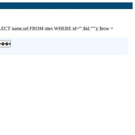
e,url FROM sites WHERE id='".$id."'"); $row =