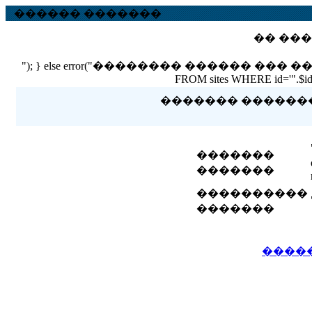
������ �������
�� ���
"); } else error("�������� ������ ��� ������ �
FROM sites WHERE id='".$id."'
������� �������� 
�������
�������
����������
�������
����