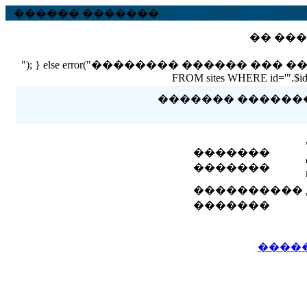
������ �������
�� ���
"); } else error("�������� ������ ��� ������ �
FROM sites WHERE id='".$id."'
������� �������� 
�������
�������
����������
�������
����