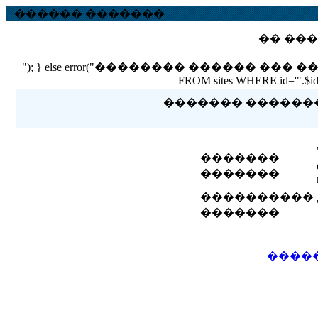
������ �������
�� ���
"); } else error("�������� ������ ��� ������ �
FROM sites WHERE id='".$id."'
������� �������� 
�������
�������
����������
�������
����