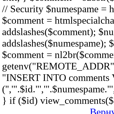
// Security $numespame = 
$comment = htmlspecialch
addslashes($comment); $n
addslashes($numespame); $e
$comment = nl2br($comment)
getenv("REMOTE_ADDR"); 
"INSERT INTO comments
('','".$id."','".$numespame."'
} if ($id) view_comments($
Верну