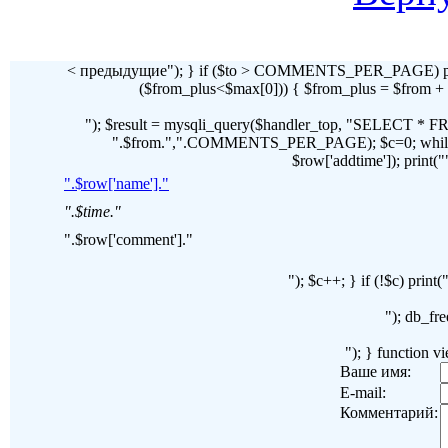
< предыдущие"); } if ($to > COMMENTS_PER_PAGE) pr
($from_plus<$max[0])) { $from_plus = $fr
"); $result = mysqli_query($handler_top, "SELECT 
".$from.",".COMMENTS_PER_PAGE); $c=0; while($ro
$row['addtime']); print("")
".$row['name']."
".$time."
".$row['comment']."
"); $c++; } if (!$c) pri
"); db_fre
"); } function 
Ваше имя:
E-mail:
Комментарий: