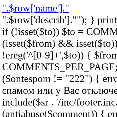
".$row['name']."
".$row['describ'].""); } prin
if (!isset($to)) $to = C
(isset($from) && isset($to)) 
!ereg('^[0-9]+',$to)) { $fro
COMMENTS_PER_PAGE; } }
($ontespom != "222") { er
спамом или у Вас отключен 
include($sr . '/inc/footer.inc.
(antiabuse($comment)) { e