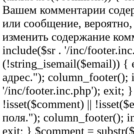
Вашем комментарии содер
или сообщение, вероятно,
изменить содержание комм
include($sr . '/inc/footer.inc.
(!string_isemail($email)) 
адрес."); column_footer(); i
'/inc/footer.inc.php'); exit; 
!isset($comment) || !isset(
поля."); column_footer(); inc
exit; } $comment = subs