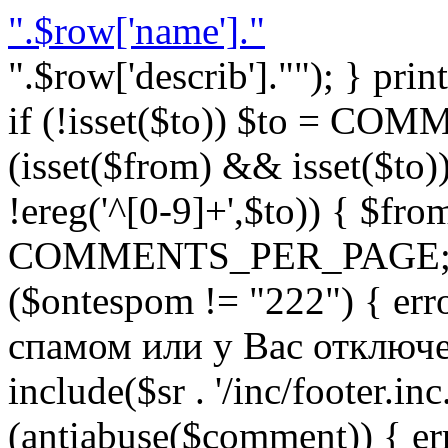
".$row['name']."
".$row['describ'].""); } prin
if (!isset($to)) $to = C
(isset($from) && isset($to)) 
!ereg('^[0-9]+',$to)) { $fro
COMMENTS_PER_PAGE; } }
($ontespom != "222") { er
спамом или у Вас отключен 
include($sr . '/inc/footer.inc.
(antiabuse($comment)) { e