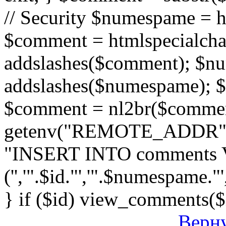
// Security $numespame = 
$comment = htmlspecialch
addslashes($comment); $n
addslashes($numespame); $e
$comment = nl2br($comment)
getenv("REMOTE_ADDR"); 
"INSERT INTO comments
('','".$id."','".$numespame."'
} if ($id) view_comments($
Верну