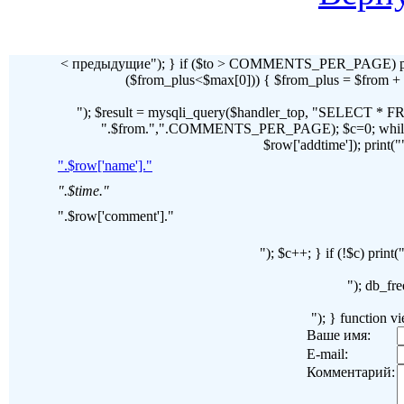
< предыдущие"); } if ($to > COMMENTS_PER_PAGE) pr
($from_plus<$max[0])) { $from_plus = $fr
"); $result = mysqli_query($handler_top, "SELECT 
".$from.",".COMMENTS_PER_PAGE); $c=0; while($ro
$row['addtime']); print("")
".$row['name']."
".$time."
".$row['comment']."
"); $c++; } if (!$c) pri
"); db_fre
"); } function 
Ваше имя:
E-mail:
Комментарий: