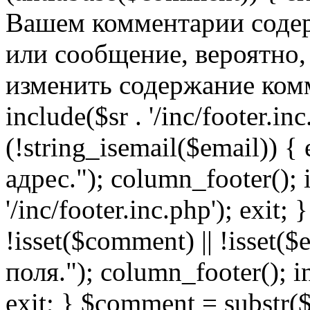
Вашем комментарии содер
или сообщение, вероятно,
изменить содержание комм
include($sr . '/inc/footer.inc.
(!string_isemail($email)) 
адрес."); column_footer(); i
'/inc/footer.inc.php'); exit; 
!isset($comment) || !isset(
поля."); column_footer(); inc
exit; } $comment = subs