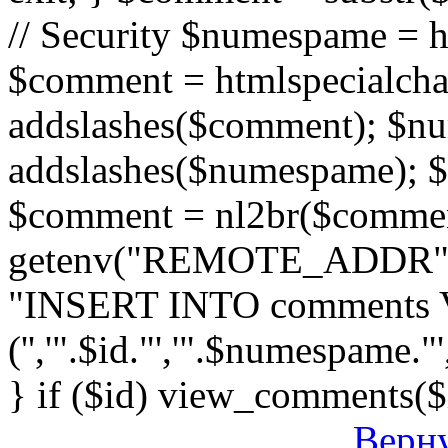
// Security $numespame = 
$comment = htmlspecialch
addslashes($comment); $n
addslashes($numespame); $e
$comment = nl2br($comment)
getenv("REMOTE_ADDR"); 
"INSERT INTO comments
('','".$id."','".$numespame."'
} if ($id) view_comments($
Верну