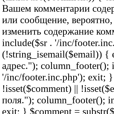
Вашем комментарии содер
или сообщение, вероятно,
изменить содержание комм
include($sr . '/inc/footer.inc.
(!string_isemail($email)) 
адрес."); column_footer(); i
'/inc/footer.inc.php'); exit; 
!isset($comment) || !isset(
поля."); column_footer(); inc
exit; } $comment = subs