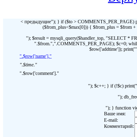
< предыдущие"); } if ($to > COMMENTS_PER_PAGE) pr
($from_plus<$max[0])) { $from_plus = $fr
"); $result = mysqli_query($handler_top, "SELECT 
".$from.",".COMMENTS_PER_PAGE); $c=0; while($ro
$row['addtime']); print("")
".$row['name']."
".$time."
".$row['comment']."
"); $c++; } if (!$c) pri
"); db_fre
"); } function 
Ваше имя:
E-mail:
Комментарий: