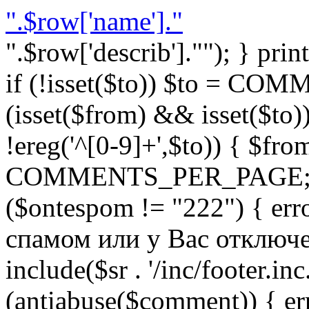
".$row['name']."
".$row['describ'].""); } prin
if (!isset($to)) $to = C
(isset($from) && isset($to)) 
!ereg('^[0-9]+',$to)) { $fro
COMMENTS_PER_PAGE; } }
($ontespom != "222") { er
спамом или у Вас отключен 
include($sr . '/inc/footer.inc.
(antiabuse($comment)) { e