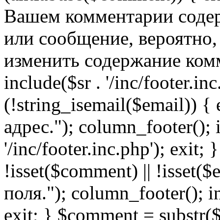
Вашем комментарии содер
или сообщение, вероятно,
изменить содержание комм
include($sr . '/inc/footer.inc.
(!string_isemail($email)) 
адрес."); column_footer(); i
'/inc/footer.inc.php'); exit; 
!isset($comment) || !isset(
поля."); column_footer(); inc
exit; } $comment = subs