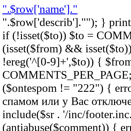
".$row['name']."
".$row['describ'].""); } prin
if (!isset($to)) $to = C
(isset($from) && isset($to)) 
!ereg('^[0-9]+',$to)) { $fro
COMMENTS_PER_PAGE; } }
($ontespom != "222") { er
спамом или у Вас отключен 
include($sr . '/inc/footer.inc.
(antiabuse($comment)) { e