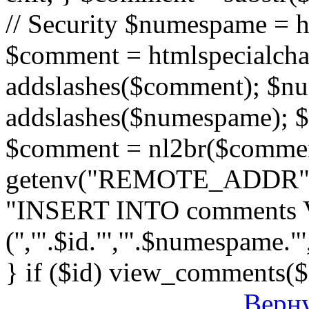
// Security $numespame = 
$comment = htmlspecialch
addslashes($comment); $n
addslashes($numespame); $e
$comment = nl2br($comment)
getenv("REMOTE_ADDR"); 
"INSERT INTO comments
('','".$id."','".$numespame."'
} if ($id) view_comments($
Верну