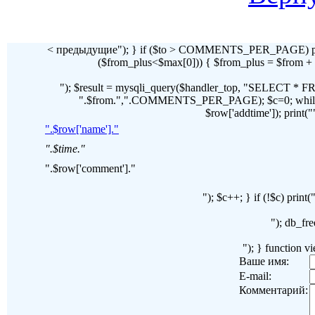
< предыдущие"); } if ($to > COMMENTS_PER_PAGE) pr
($from_plus<$max[0])) { $from_plus = $fr
"); $result = mysqli_query($handler_top, "SELECT 
".$from.",".COMMENTS_PER_PAGE); $c=0; while($ro
$row['addtime']); print("")
".$row['name']."
".$time."
".$row['comment']."
"); $c++; } if (!$c) pri
"); db_fre
"); } function 
Ваше имя:
E-mail:
Комментарий: