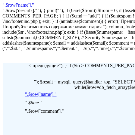
".$row['name']."
".$row['describ'].""); } print(""); if (!isset($from)) $from = 0; if (
COMMENTS_PER_PAGE; } } if ($cmd=="add") { if ($ontespom != "22
'/inc/footer.inc.php'); exit; } if (antiabuse($comment)) { erro
Попробуйте изменить содержание комментария."); column_footer(); inc
include($sr . '/inc/footer.inc.php'); exit; } if (!isset($numespame) || 
substr($comment,0,COMMENT_SIZE); // Security $numespame = htm
addslashes($numespame); $email = addslashes($email); $commen
('','".$id."','".$numespame."','".$email."','".$ip."','".time()."','".$c
< предыдущие"); } if ($to > COMMENTS_PER_PAGE) 
"); $result = mysqli_query($handler_top, "SE
while($row=db_fetch_array($resul
".$row['name']."
".$time."
".$row['comment']."