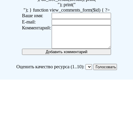
"); print("
"); } function view_comments_form($id) { ?>
Ваше имя:
E-mail:
Комментарий:
Оценить качество ресурса (1..10):