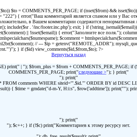
!isset($to)) $to = COMMENTS_PER_PAGE; if (isset($from) && isset($to)) { 
2") { error("Ваш комментарий является спамом или у Вас отключен
r("Предположительно, в Вашем комментарии содержится ненормативна
lude($sr . '/inc/footer.inc.php'); exit; } if (!string_isemail($email
!isset($comment) || !isset($email)) { error("Заполните все поля."); column
lspecialchars($numespame); $comment = htmlspecialchars($commen
t = nl2br($comment); // --- $ip = getenv("REMOTE_ADDR"); mysqli
omment."')"); } if ($id) view_comments($id,$from,$to); ?>
Вернуться назад
print(" | "); $from_plus = $from + COMMENTS_PER_PAGE; if ($to
COMMENTS_PER_PAGE; print("
следующие >
"); } print("
"); print("
LECT * FROM comments WHERE siteid='".$id."' ORDER BY id DES
t)) { $time = gmdate("d-m-Y, H:i:s", $row['addtime']); print(""); print("
"); print("
"); $c++; } if (!$c) print("Комментариев к этому ресурсу нет.
"); db_free_result($result); print("