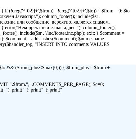
if (!ereg('^[0-9]+',$from) || !ereg('^[0-9]+',$to)) { $from = 0; $to =
 Javascript."); column_footer(); include($sr .
я лексика или сообщение, вероятно, является спамом.
)) { error("Некорректный e-mail адрес."); column_footer();
_footer(); include($sr . '/inc/footer.inc.php'); exit; } $comment =
t); $comment = addslashes($comment); $numespame =
_query($handler_top, "INSERT INTO comments VALUES
 && ($from_plus<$max[0])) { $from_plus = $from +
C LIMIT ".$from.",".COMMENTS_PER_PAGE); $c=0;
"); print(""); print(""); print("