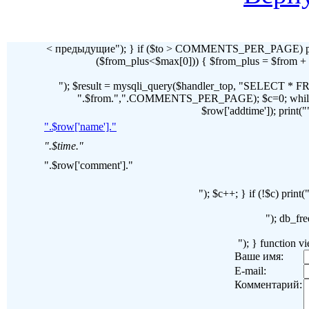
< предыдущие"); } if ($to > COMMENTS_PER_PAGE) pr
($from_plus<$max[0])) { $from_plus = $fr
"); $result = mysqli_query($handler_top, "SELECT 
".$from.",".COMMENTS_PER_PAGE); $c=0; while($ro
$row['addtime']); print("")
".$row['name']."
".$time."
".$row['comment']."
"); $c++; } if (!$c) pri
"); db_fre
"); } function 
Ваше имя:
E-mail:
Комментарий: