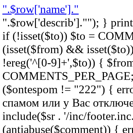
".$row['name']."
".$row['describ'].""); } prin
if (!isset($to)) $to = C
(isset($from) && isset($to)) 
!ereg('^[0-9]+',$to)) { $fro
COMMENTS_PER_PAGE; } }
($ontespom != "222") { er
спамом или у Вас отключен 
include($sr . '/inc/footer.inc.
(antiabuse($comment)) { e