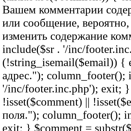
Вашем комментарии содер
или сообщение, вероятно,
изменить содержание комм
include($sr . '/inc/footer.inc.
(!string_isemail($email)) 
адрес."); column_footer(); i
'/inc/footer.inc.php'); exit; 
!isset($comment) || !isset(
поля."); column_footer(); inc
exit; } $comment = subs