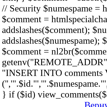
// Security $numespame = 
$comment = htmlspecialch
addslashes($comment); $n
addslashes($numespame); $e
$comment = nl2br($comment)
getenv("REMOTE_ADDR"); 
"INSERT INTO comments
('','".$id."','".$numespame."'
} if ($id) view_comments($
Верну