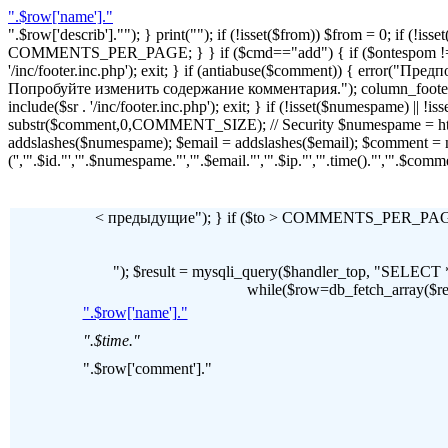
".$row['name']."
".$row['describ'].""); } print(""); if (!isset($from)) $from = 0; if (
COMMENTS_PER_PAGE; } } if ($cmd=="add") { if ($ontespom != "22
'/inc/footer.inc.php'); exit; } if (antiabuse($comment)) { erro
Попробуйте изменить содержание комментария."); column_footer(); inc
include($sr . '/inc/footer.inc.php'); exit; } if (!isset($numespame) || 
substr($comment,0,COMMENT_SIZE); // Security $numespame = htm
addslashes($numespame); $email = addslashes($email); $commen
('','".$id."','".$numespame."','".$email."','".$ip."','".time()."','".$c
< предыдущие"); } if ($to > COMMENTS_PER_PAGE) 
"); $result = mysqli_query($handler_top, "SE
while($row=db_fetch_array($resul
".$row['name']."
".$time."
".$row['comment']."