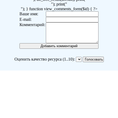
"); print("
"); } function view_comments_form($id) { ?>
Ваше имя:
E-mail:
Комментарий:
Оценить качество ресурса (1..10):