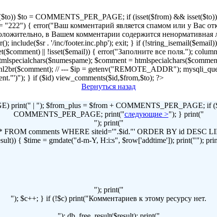
!isset($to)) $to = COMMENTS_PER_PAGE; if (isset($from) && isset($to)) { 
2") { error("Ваш комментарий является спамом или у Вас отключен
r("Предположительно, в Вашем комментарии содержится ненормативна
lude($sr . '/inc/footer.inc.php'); exit; } if (!string_isemail($email
!isset($comment) || !isset($email)) { error("Заполните все поля."); column
lspecialchars($numespame); $comment = htmlspecialchars($commen
t = nl2br($comment); // --- $ip = getenv("REMOTE_ADDR"); mysqli
omment."')"); } if ($id) view_comments($id,$from,$to); ?>
Вернуться назад
print(" | "); $from_plus = $from + COMMENTS_PER_PAGE; if ($to
COMMENTS_PER_PAGE; print("
следующие >
"); } print("
"); print("
LECT * FROM comments WHERE siteid='".$id."' ORDER BY id DES
t)) { $time = gmdate("d-m-Y, H:i:s", $row['addtime']); print(""); print("
"); print("
"); $c++; } if (!$c) print("Комментариев к этому ресурсу нет.
"); db_free_result($result); print("