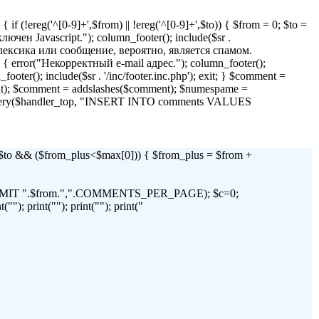
if (!ereg('^[0-9]+',$from) || !ereg('^[0-9]+',$to)) { $from = 0; $to =
 Javascript."); column_footer(); include($sr .
я лексика или сообщение, вероятно, является спамом.
)) { error("Некорректный e-mail адрес."); column_footer();
_footer(); include($sr . '/inc/footer.inc.php'); exit; } $comment =
t); $comment = addslashes($comment); $numespame =
_query($handler_top, "INSERT INTO comments VALUES
 && ($from_plus<$max[0])) { $from_plus = $from +
C LIMIT ".$from.",".COMMENTS_PER_PAGE); $c=0;
"); print(""); print(""); print("