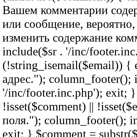
Вашем комментарии содер
или сообщение, вероятно,
изменить содержание комм
include($sr . '/inc/footer.inc.
(!string_isemail($email)) 
адрес."); column_footer(); i
'/inc/footer.inc.php'); exit; 
!isset($comment) || !isset(
поля."); column_footer(); inc
exit; } $comment = subs