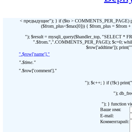
< предыдущие"); } if ($to > COMMENTS_PER_PAGE) pr
($from_plus<$max[0])) { $from_plus = $fr
"); $result = mysqli_query($handler_top, "SELECT 
".$from.",".COMMENTS_PER_PAGE); $c=0; while($ro
$row['addtime']); print("")
".$row['name']."
".$time."
".$row['comment']."
"); $c++; } if (!$c) pri
"); db_fre
"); } function 
Ваше имя:
E-mail:
Комментарий: