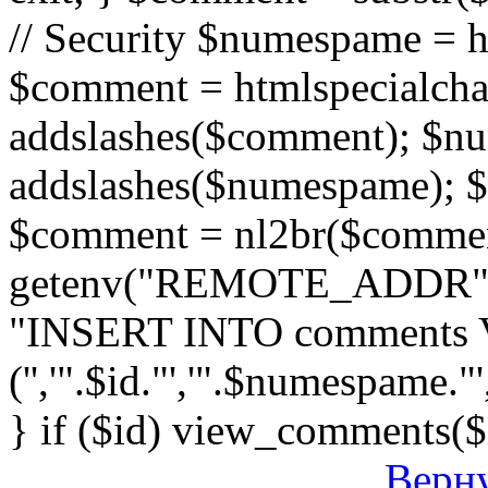
// Security $numespame = 
$comment = htmlspecialch
addslashes($comment); $n
addslashes($numespame); $e
$comment = nl2br($comment)
getenv("REMOTE_ADDR"); 
"INSERT INTO comments
('','".$id."','".$numespame."'
} if ($id) view_comments($
Верну