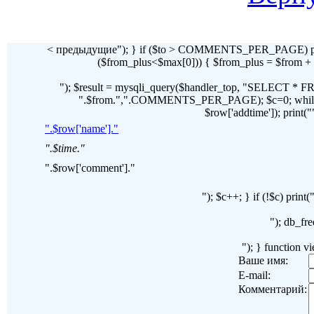
< предыдущие"); } if ($to > COMMENTS_PER_PAGE) pr
($from_plus<$max[0])) { $from_plus = $fr
"); $result = mysqli_query($handler_top, "SELECT 
".$from.",".COMMENTS_PER_PAGE); $c=0; while($ro
$row['addtime']); print("")
".$row['name']."
".$time."
".$row['comment']."
"); $c++; } if (!$c) pri
"); db_fre
"); } function 
Ваше имя:
E-mail:
Комментарий: