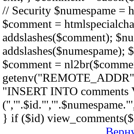
// Security $numespame = 
$comment = htmlspecialch
addslashes($comment); $n
addslashes($numespame); $e
$comment = nl2br($comment)
getenv("REMOTE_ADDR"); 
"INSERT INTO comments
('','".$id."','".$numespame."'
} if ($id) view_comments($
Верну