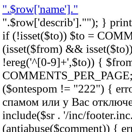
".$row['name']."
".$row['describ'].""); } prin
if (!isset($to)) $to = C
(isset($from) && isset($to)) 
!ereg('^[0-9]+',$to)) { $fro
COMMENTS_PER_PAGE; } }
($ontespom != "222") { er
спамом или у Вас отключен 
include($sr . '/inc/footer.inc.
(antiabuse($comment)) { e