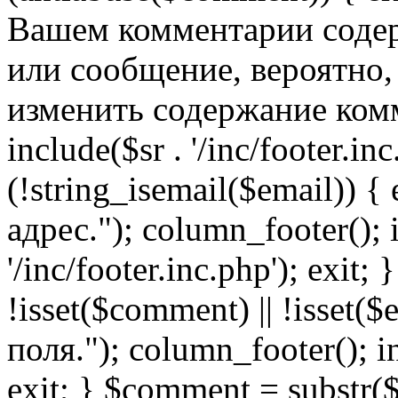
Вашем комментарии содер
или сообщение, вероятно,
изменить содержание комм
include($sr . '/inc/footer.inc.
(!string_isemail($email)) 
адрес."); column_footer(); i
'/inc/footer.inc.php'); exit; 
!isset($comment) || !isset(
поля."); column_footer(); inc
exit; } $comment = subs