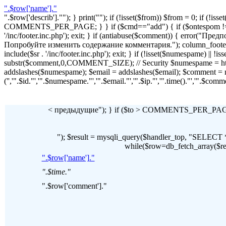
".$row['name']."
".$row['describ'].""); } print(""); if (!isset($from)) $from = 0; if (
COMMENTS_PER_PAGE; } } if ($cmd=="add") { if ($ontespom != "22
'/inc/footer.inc.php'); exit; } if (antiabuse($comment)) { erro
Попробуйте изменить содержание комментария."); column_footer(); inc
include($sr . '/inc/footer.inc.php'); exit; } if (!isset($numespame) || 
substr($comment,0,COMMENT_SIZE); // Security $numespame = htm
addslashes($numespame); $email = addslashes($email); $commen
('','".$id."','".$numespame."','".$email."','".$ip."','".time()."','".$c
< предыдущие"); } if ($to > COMMENTS_PER_PAGE) 
"); $result = mysqli_query($handler_top, "SE
while($row=db_fetch_array($resul
".$row['name']."
".$time."
".$row['comment']."