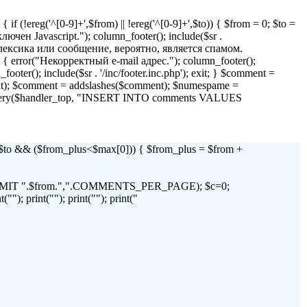
if (!ereg('^[0-9]+',$from) || !ereg('^[0-9]+',$to)) { $from = 0; $to =
 Javascript."); column_footer(); include($sr .
я лексика или сообщение, вероятно, является спамом.
)) { error("Некорректный e-mail адрес."); column_footer();
_footer(); include($sr . '/inc/footer.inc.php'); exit; } $comment =
t); $comment = addslashes($comment); $numespame =
_query($handler_top, "INSERT INTO comments VALUES
 && ($from_plus<$max[0])) { $from_plus = $from +
C LIMIT ".$from.",".COMMENTS_PER_PAGE); $c=0;
"); print(""); print(""); print("