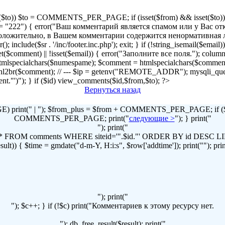
!isset($to)) $to = COMMENTS_PER_PAGE; if (isset($from) && isset($to)) { 
2") { error("Ваш комментарий является спамом или у Вас отключен
r("Предположительно, в Вашем комментарии содержится ненормативна
lude($sr . '/inc/footer.inc.php'); exit; } if (!string_isemail($email
!isset($comment) || !isset($email)) { error("Заполните все поля."); column
lspecialchars($numespame); $comment = htmlspecialchars($commen
t = nl2br($comment); // --- $ip = getenv("REMOTE_ADDR"); mysqli
omment."')"); } if ($id) view_comments($id,$from,$to); ?>
Вернуться назад
print(" | "); $from_plus = $from + COMMENTS_PER_PAGE; if ($to
COMMENTS_PER_PAGE; print("
следующие >
"); } print("
"); print("
LECT * FROM comments WHERE siteid='".$id."' ORDER BY id DES
t)) { $time = gmdate("d-m-Y, H:i:s", $row['addtime']); print(""); print("
"); print("
"); $c++; } if (!$c) print("Комментариев к этому ресурсу нет.
"); db_free_result($result); print("