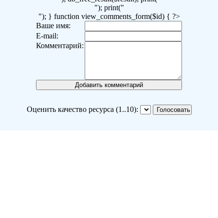
"); print("
"); } function view_comments_form($id) { ?>
Ваше имя:
E-mail:
Комментарий:
Оценить качество ресурса (1..10):