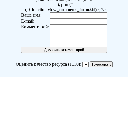
"); print("
"); } function view_comments_form($id) { ?>
Ваше имя:
E-mail:
Комментарий:
Оценить качество ресурса (1..10):