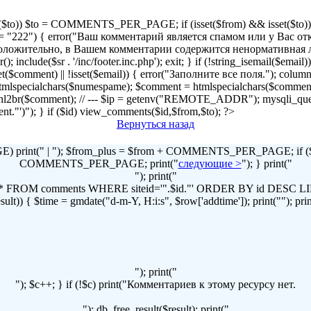
!isset($to)) $to = COMMENTS_PER_PAGE; if (isset($from) && isset($to)) { 
2") { error("Ваш комментарий является спамом или у Вас отключен
r("Предположительно, в Вашем комментарии содержится ненормативна
lude($sr . '/inc/footer.inc.php'); exit; } if (!string_isemail($email
!isset($comment) || !isset($email)) { error("Заполните все поля."); column
lspecialchars($numespame); $comment = htmlspecialchars($commen
t = nl2br($comment); // --- $ip = getenv("REMOTE_ADDR"); mysqli
omment."')"); } if ($id) view_comments($id,$from,$to); ?>
Вернуться назад
print(" | "); $from_plus = $from + COMMENTS_PER_PAGE; if ($to
COMMENTS_PER_PAGE; print("
следующие >
"); } print("
"); print("
LECT * FROM comments WHERE siteid='".$id."' ORDER BY id DES
t)) { $time = gmdate("d-m-Y, H:i:s", $row['addtime']); print(""); print("
"); print("
"); $c++; } if (!$c) print("Комментариев к этому ресурсу нет.
"); db_free_result($result); print("