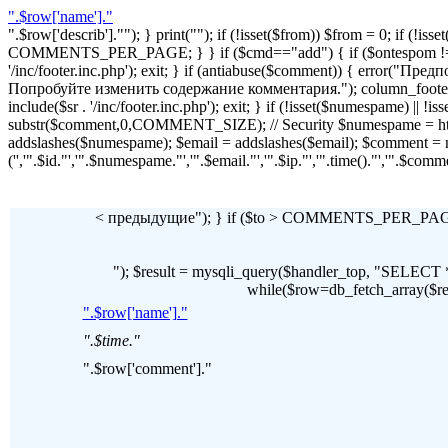
".$row['name']."
".$row['describ'].""); } print(""); if (!isset($from)) $from = 0; if (
COMMENTS_PER_PAGE; } } if ($cmd=="add") { if ($ontespom != "22
'/inc/footer.inc.php'); exit; } if (antiabuse($comment)) { erro
Попробуйте изменить содержание комментария."); column_footer(); inc
include($sr . '/inc/footer.inc.php'); exit; } if (!isset($numespame) || 
substr($comment,0,COMMENT_SIZE); // Security $numespame = htm
addslashes($numespame); $email = addslashes($email); $commen
('','".$id."','".$numespame."','".$email."','".$ip."','".time()."','".$c
< предыдущие"); } if ($to > COMMENTS_PER_PAGE) 
"); $result = mysqli_query($handler_top, "SE
while($row=db_fetch_array($resul
".$row['name']."
".$time."
".$row['comment']."