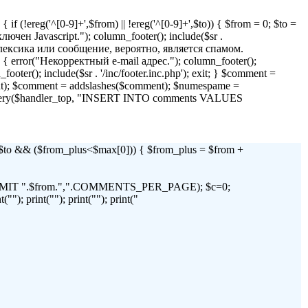
if (!ereg('^[0-9]+',$from) || !ereg('^[0-9]+',$to)) { $from = 0; $to =
 Javascript."); column_footer(); include($sr .
я лексика или сообщение, вероятно, является спамом.
)) { error("Некорректный e-mail адрес."); column_footer();
_footer(); include($sr . '/inc/footer.inc.php'); exit; } $comment =
t); $comment = addslashes($comment); $numespame =
_query($handler_top, "INSERT INTO comments VALUES
 && ($from_plus<$max[0])) { $from_plus = $from +
C LIMIT ".$from.",".COMMENTS_PER_PAGE); $c=0;
"); print(""); print(""); print("