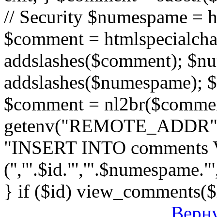
// Security $numespame = 
$comment = htmlspecialch
addslashes($comment); $n
addslashes($numespame); $e
$comment = nl2br($comment)
getenv("REMOTE_ADDR"); 
"INSERT INTO comments
('','".$id."','".$numespame."'
} if ($id) view_comments($
Верну