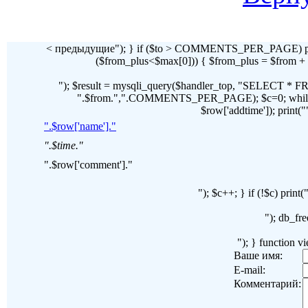
< предыдущие"); } if ($to > COMMENTS_PER_PAGE) pr
($from_plus<$max[0])) { $from_plus = $fr
"); $result = mysqli_query($handler_top, "SELECT 
".$from.",".COMMENTS_PER_PAGE); $c=0; while($ro
$row['addtime']); print("")
".$row['name']."
".$time."
".$row['comment']."
"); $c++; } if (!$c) pri
"); db_fre
"); } function 
Ваше имя:
E-mail:
Комментарий: