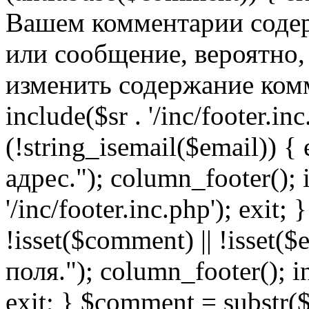
Вашем комментарии содер
или сообщение, вероятно,
изменить содержание комм
include($sr . '/inc/footer.inc.
(!string_isemail($email)) 
адрес."); column_footer(); i
'/inc/footer.inc.php'); exit; 
!isset($comment) || !isset(
поля."); column_footer(); inc
exit; } $comment = subs