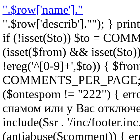
".$row['name']."
".$row['describ'].""); } prin
if (!isset($to)) $to = C
(isset($from) && isset($to)) 
!ereg('^[0-9]+',$to)) { $fro
COMMENTS_PER_PAGE; } }
($ontespom != "222") { er
спамом или у Вас отключен 
include($sr . '/inc/footer.inc.
(antiabuse($comment)) { e