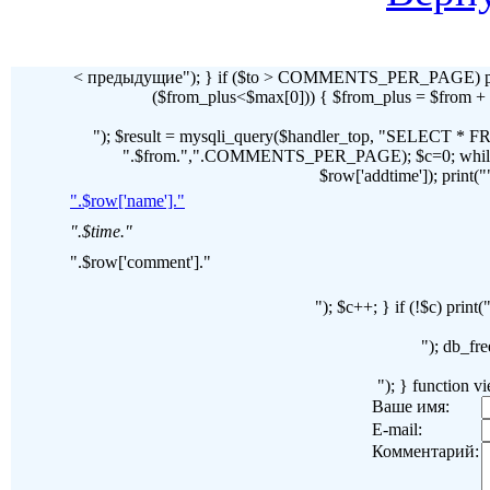
< предыдущие"); } if ($to > COMMENTS_PER_PAGE) pr
($from_plus<$max[0])) { $from_plus = $fr
"); $result = mysqli_query($handler_top, "SELECT 
".$from.",".COMMENTS_PER_PAGE); $c=0; while($ro
$row['addtime']); print("")
".$row['name']."
".$time."
".$row['comment']."
"); $c++; } if (!$c) pri
"); db_fre
"); } function 
Ваше имя:
E-mail:
Комментарий: