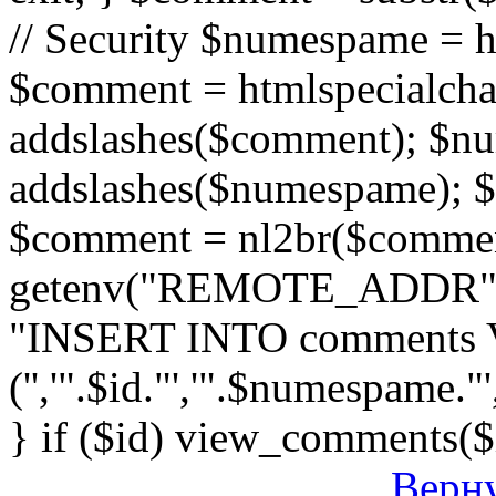
// Security $numespame = 
$comment = htmlspecialch
addslashes($comment); $n
addslashes($numespame); $e
$comment = nl2br($comment)
getenv("REMOTE_ADDR"); 
"INSERT INTO comments
('','".$id."','".$numespame."'
} if ($id) view_comments($
Верну