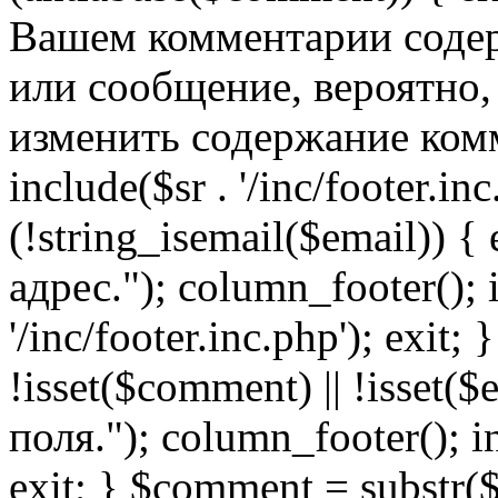
Вашем комментарии содер
или сообщение, вероятно,
изменить содержание комм
include($sr . '/inc/footer.inc.
(!string_isemail($email)) 
адрес."); column_footer(); i
'/inc/footer.inc.php'); exit; 
!isset($comment) || !isset(
поля."); column_footer(); inc
exit; } $comment = subs