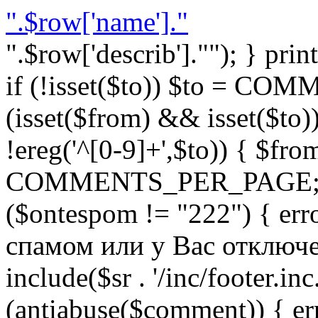
".$row['name']."
".$row['describ'].""); } prin
if (!isset($to)) $to = C
(isset($from) && isset($to)) 
!ereg('^[0-9]+',$to)) { $fro
COMMENTS_PER_PAGE; } }
($ontespom != "222") { er
спамом или у Вас отключен 
include($sr . '/inc/footer.inc.
(antiabuse($comment)) { e