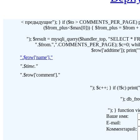
< предыдущие"); } if ($to > COMMENTS_PER_PAGE) pr
($from_plus<$max[0])) { $from_plus = $fr
"); $result = mysqli_query($handler_top, "SELECT 
".$from.",".COMMENTS_PER_PAGE); $c=0; while($ro
$row['addtime']); print("")
".$row['name']."
".$time."
".$row['comment']."
"); $c++; } if (!$c) pri
"); db_fre
"); } function 
Ваше имя:
E-mail:
Комментарий: