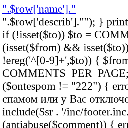
".$row['name']."
".$row['describ'].""); } prin
if (!isset($to)) $to = C
(isset($from) && isset($to)) 
!ereg('^[0-9]+',$to)) { $fro
COMMENTS_PER_PAGE; } }
($ontespom != "222") { er
спамом или у Вас отключен 
include($sr . '/inc/footer.inc.
(antiabuse($comment)) { e