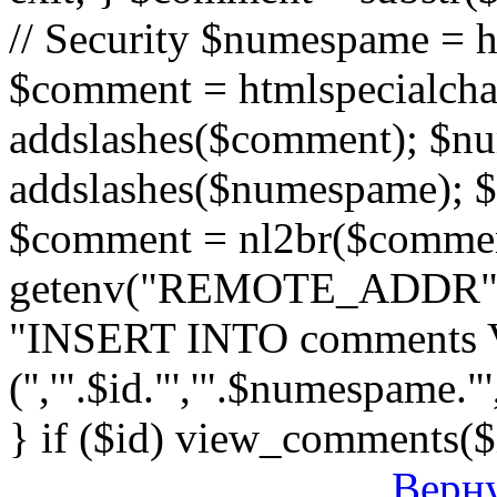
// Security $numespame = 
$comment = htmlspecialch
addslashes($comment); $n
addslashes($numespame); $e
$comment = nl2br($comment)
getenv("REMOTE_ADDR"); 
"INSERT INTO comments
('','".$id."','".$numespame."'
} if ($id) view_comments($
Верну