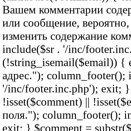
Вашем комментарии содер
или сообщение, вероятно,
изменить содержание комм
include($sr . '/inc/footer.inc.
(!string_isemail($email)) 
адрес."); column_footer(); i
'/inc/footer.inc.php'); exit; 
!isset($comment) || !isset(
поля."); column_footer(); inc
exit; } $comment = subs