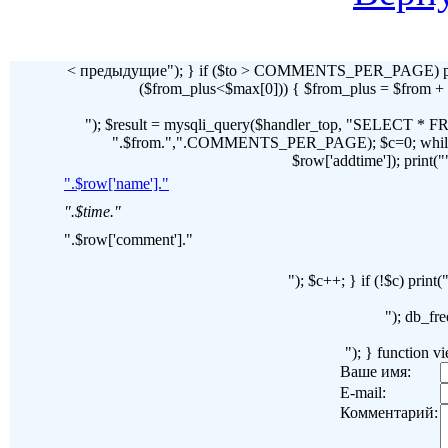
< предыдущие"); } if ($to > COMMENTS_PER_PAGE) pr
($from_plus<$max[0])) { $from_plus = $fr
"); $result = mysqli_query($handler_top, "SELECT 
".$from.",".COMMENTS_PER_PAGE); $c=0; while($ro
$row['addtime']); print("")
".$row['name']."
".$time."
".$row['comment']."
"); $c++; } if (!$c) pri
"); db_fre
"); } function 
Ваше имя:
E-mail:
Комментарий: