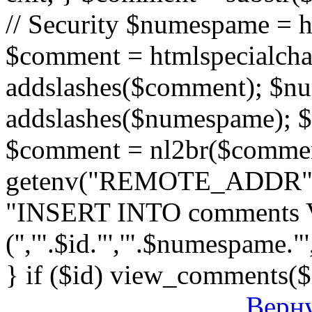
// Security $numespame = 
$comment = htmlspecialch
addslashes($comment); $n
addslashes($numespame); $e
$comment = nl2br($comment)
getenv("REMOTE_ADDR"); 
"INSERT INTO comments
('','".$id."','".$numespame."'
} if ($id) view_comments($
Верну