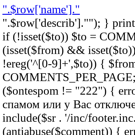
".$row['name']."
".$row['describ'].""); } prin
if (!isset($to)) $to = C
(isset($from) && isset($to)) 
!ereg('^[0-9]+',$to)) { $fro
COMMENTS_PER_PAGE; } }
($ontespom != "222") { er
спамом или у Вас отключен 
include($sr . '/inc/footer.inc.
(antiabuse($comment)) { e