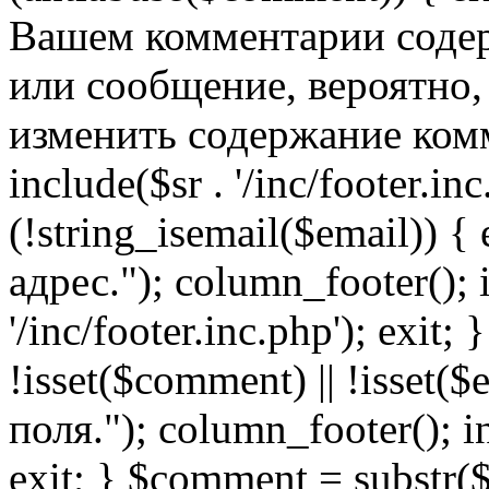
Вашем комментарии содер
или сообщение, вероятно,
изменить содержание комм
include($sr . '/inc/footer.inc.
(!string_isemail($email)) 
адрес."); column_footer(); i
'/inc/footer.inc.php'); exit; 
!isset($comment) || !isset(
поля."); column_footer(); inc
exit; } $comment = subs