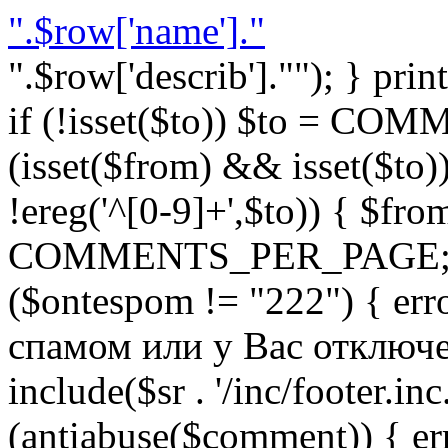
".$row['name']."
".$row['describ'].""); } prin
if (!isset($to)) $to = C
(isset($from) && isset($to)) 
!ereg('^[0-9]+',$to)) { $fro
COMMENTS_PER_PAGE; } }
($ontespom != "222") { er
спамом или у Вас отключен 
include($sr . '/inc/footer.inc.
(antiabuse($comment)) { e