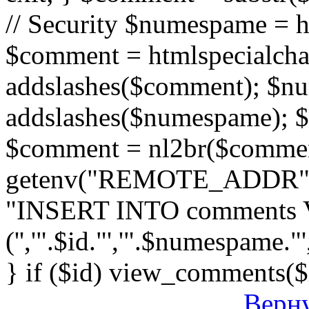
// Security $numespame = 
$comment = htmlspecialch
addslashes($comment); $n
addslashes($numespame); $e
$comment = nl2br($comment)
getenv("REMOTE_ADDR"); 
"INSERT INTO comments
('','".$id."','".$numespame."'
} if ($id) view_comments($
Верну