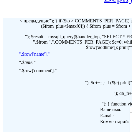
< предыдущие"); } if ($to > COMMENTS_PER_PAGE) pr
($from_plus<$max[0])) { $from_plus = $fr
"); $result = mysqli_query($handler_top, "SELECT 
".$from.",".COMMENTS_PER_PAGE); $c=0; while($ro
$row['addtime']); print("")
".$row['name']."
".$time."
".$row['comment']."
"); $c++; } if (!$c) pri
"); db_fre
"); } function 
Ваше имя:
E-mail:
Комментарий: