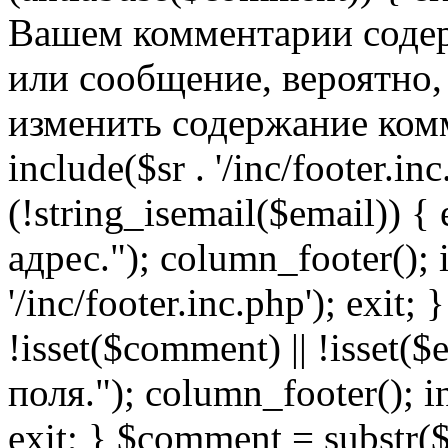
Вашем комментарии содер
или сообщение, вероятно,
изменить содержание комм
include($sr . '/inc/footer.inc.
(!string_isemail($email)) 
адрес."); column_footer(); i
'/inc/footer.inc.php'); exit; 
!isset($comment) || !isset(
поля."); column_footer(); inc
exit; } $comment = subs