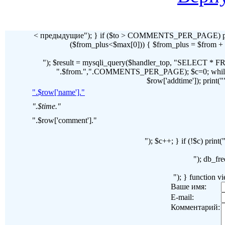
< предыдущие"); } if ($to > COMMENTS_PER_PAGE) pr
($from_plus<$max[0])) { $from_plus = $fr
"); $result = mysqli_query($handler_top, "SELECT 
".$from.",".COMMENTS_PER_PAGE); $c=0; while($ro
$row['addtime']); print("")
".$row['name']."
".$time."
".$row['comment']."
"); $c++; } if (!$c) pri
"); db_fre
"); } function 
Ваше имя:
E-mail:
Комментарий: