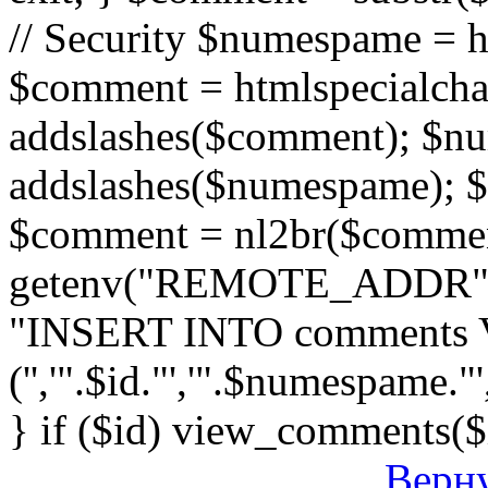
// Security $numespame = 
$comment = htmlspecialch
addslashes($comment); $n
addslashes($numespame); $e
$comment = nl2br($comment)
getenv("REMOTE_ADDR"); 
"INSERT INTO comments
('','".$id."','".$numespame."'
} if ($id) view_comments($
Верну