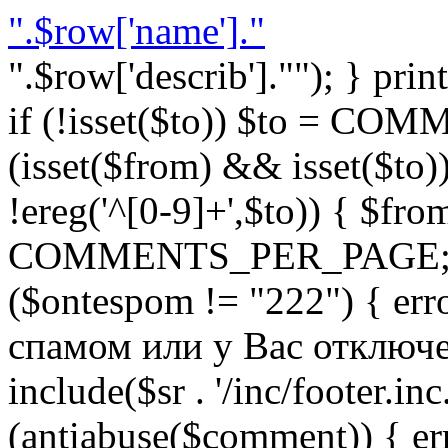
".$row['name']."
".$row['describ'].""); } prin
if (!isset($to)) $to = C
(isset($from) && isset($to)) 
!ereg('^[0-9]+',$to)) { $fro
COMMENTS_PER_PAGE; } }
($ontespom != "222") { er
спамом или у Вас отключен 
include($sr . '/inc/footer.inc.
(antiabuse($comment)) { e