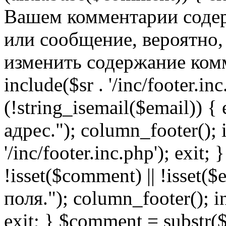
Вашем комментарии содер
или сообщение, вероятно,
изменить содержание комм
include($sr . '/inc/footer.inc.
(!string_isemail($email)) 
адрес."); column_footer(); i
'/inc/footer.inc.php'); exit; 
!isset($comment) || !isset(
поля."); column_footer(); inc
exit; } $comment = subs